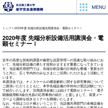
トップ
> 2020年度 先端分析設備活用講演会・電顕セミナーⅠ
2020年度 先端分析設備活用講演会・電
顕セミナーⅠ
近年の高度な技術的課題や厳密な品質管理への迅速な取り組みにお
いて、先端分析設備の果たす役割がますます重要になってきていま
す。当設備共用部門では、先端分析設備の計画的な整備・更新を行
うと共に、広く学内外のみなさまにご活用いただけるよう活動して
います。
本講演会では、ナノスケールの構造解析に関する研究事例について
ご講演いただくとともに、本学先端設備の学外向け受託試験につい
て紹介いたします。活用講演会後には続けて電顕セミナーⅠ「電子
顕微鏡用軟X線分光器の応用事例の紹介」と題しまして、装置メー
カーより講師を招きセミナーを開催いたします。
なお、今回はコロナ禍ということで、当設備共用部門の各種設備を
ご覧いただく設備見学会は行いませんが、設備の見学をご希望され