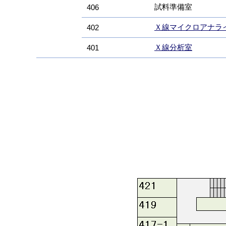
試料準備室
406
Ｘ線マイクロアナラ
402
Ｘ線分析室
401