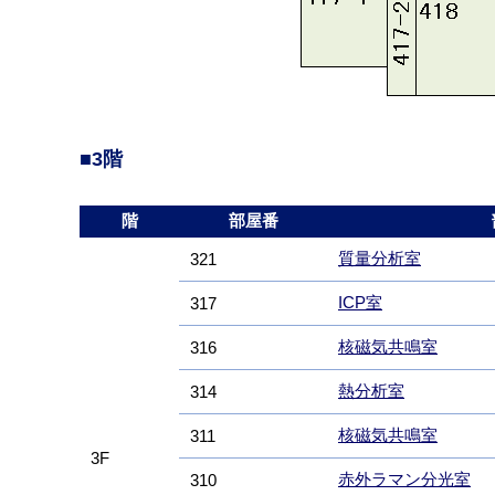
■3階
階
部屋番
質量分析室
321
ICP室
317
核磁気共鳴室
316
熱分析室
314
核磁気共鳴室
311
3F
赤外ラマン分光室
310