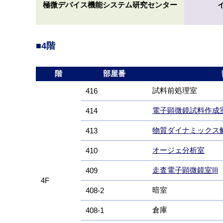
極微デバイス機能システム研究センター
■4階
階
部屋番
試料前処理室
416
電子顕微鏡試料作成
414
物質ダイナミックス
413
オージェ分析室
410
走査電子顕微鏡室III
409
4F
暗室
408-2
倉庫
408-1