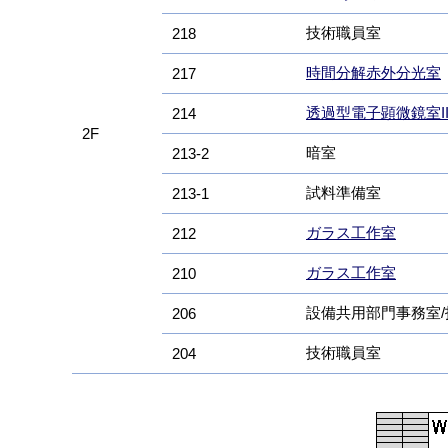
技術職員室
218
時間分解赤外分光室
217
透過型電子顕微鏡室I
214
2F
暗室
213-2
試料準備室
213-1
ガラス工作室
212
ガラス工作室
210
設備共用部門事務室
206
技術職員室
204