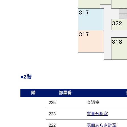
■2階
階
部屋番
会議室
225
質量分析室
223
表面あらさ計室
222