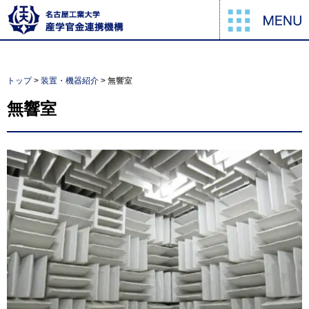
トップ
>
装置・機器紹介
> 無響室
無響室