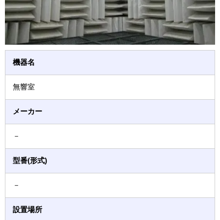
機器名
無響室
メーカー
－
型番(形式)
－
設置場所