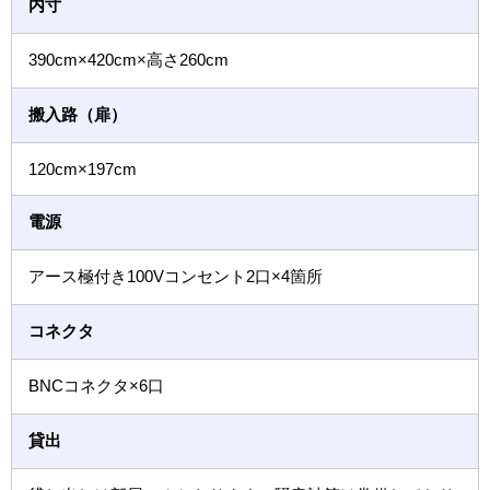
内⼨
390cm×420cm×⾼さ260cm
搬入路（扉）
120cm×197cm
電源
アース極付き100Vコンセント2口×4箇所
コネクタ
BNCコネクタ×6口
貸出