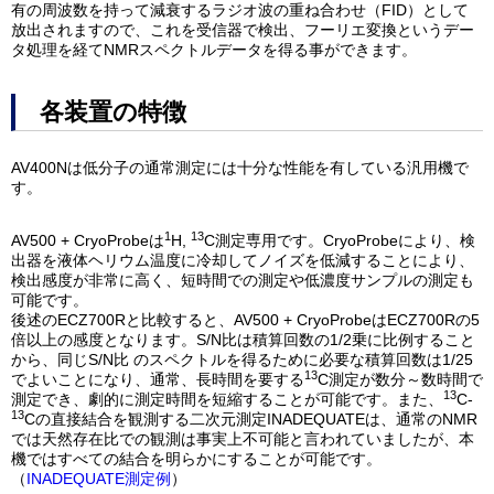
有の周波数を持って減衰するラジオ波の重ね合わせ（FID）として
放出されますので、これを受信器で検出、フーリエ変換というデー
タ処理を経てNMRスペクトルデータを得る事ができます。
各装置の特徴
AV400Nは低分子の通常測定には十分な性能を有している汎用機で
す。
1
13
AV500 + CryoProbeは
H,
C測定専用です。CryoProbeにより、検
出器を液体ヘリウム温度に冷却してノイズを低減することにより、
検出感度が非常に高く、短時間での測定や低濃度サンプルの測定も
可能です。
後述のECZ700Rと比較すると、AV500 + CryoProbeはECZ700Rの5
倍以上の感度となります。S/N比は積算回数の1/2乗に比例すること
から、同じS/N比 のスペクトルを得るために必要な積算回数は1/25
13
でよいことになり、通常、長時間を要する
C測定が数分～数時間で
13
測定でき、劇的に測定時間を短縮することが可能です。また、
C-
13
Cの直接結合を観測する二次元測定INADEQUATEは、通常のNMR
では天然存在比での観測は事実上不可能と言われていましたが、本
機ではすべての結合を明らかにすることが可能です。
（
INADEQUATE測定例
）