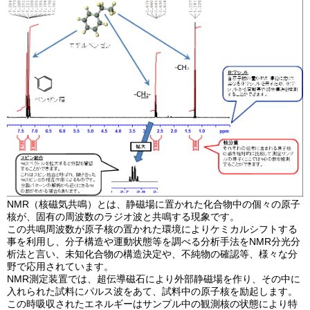
NMR（核磁気共鳴）とは、静磁場に置かれた化合物中の個々の原子
核が、固有の周波数のラジオ波と共鳴する現象です。
この共鳴周波数が原子核の置かれた環境によりケミカルシフトする
事を利用し、分子構造や運動状態等を調べる分析手法をNMR分光分
析法と言い、未知化合物の構造決定や、不純物の確認等、様々な分
野で応用されています。
NMR測定装置では、超伝導磁石により外部静磁場を作り、その中に
入れられた試料にパルス波をあて、試料中の原子核を励起します。
この時吸収されたエネルギーはサンプル中の観測核の状態により特