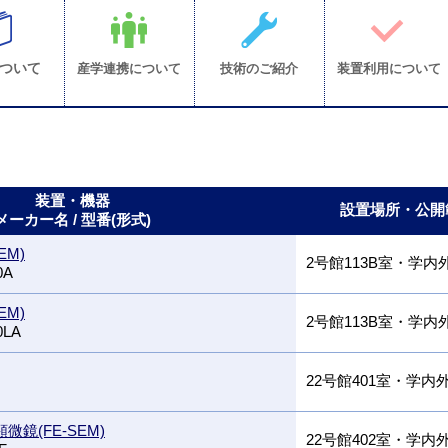
ついて
産学連携について
技術のご紹介
装置利用について
装置・機器
設置場所・公開
メーカー名 / 型番(形式)
EM)
2号館113B室・学内
0A
EM)
2号館113B室・学内
0LA
22号館401室・学内
鏡(FE-SEM)
22号館402室・学内